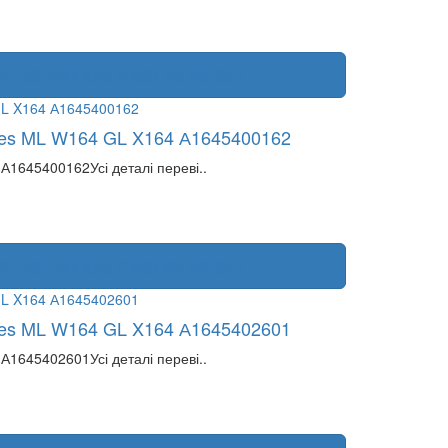
87 36 193 або (066) 65 59 651
des ML W164 GL X164 А1645400162
1645400162Усі деталі переві..
87 36 193 або (066) 65 59 651
des ML W164 GL X164 А1645402601
1645402601Усі деталі переві..