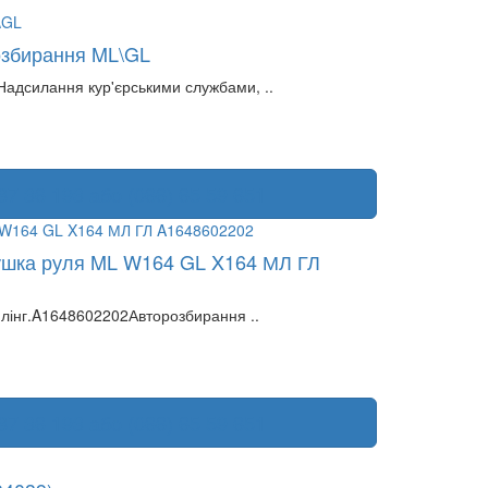
озбирання ML\GL
дсилання кур'єрськими службами, ..
87 36 193 або (066) 65 59 651
душка руля ML W164 GL X164 МЛ ГЛ
лінг.A1648602202Авторозбирання ..
87 36 193 або (066) 65 59 651