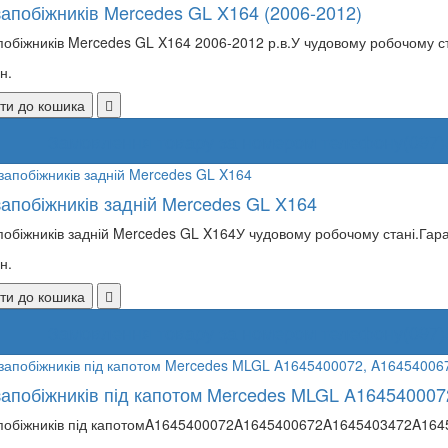
запобіжників Mercedes GL X164 (2006-2012)
побіжників Mercedes GL X164 2006-2012 р.в.У чудовому робочому ста
н.
ти до кошика
Замовлення товару за номером телефону
(097)
запобіжників задній Mercedes GL X164
побіжників задній Mercedes GL X164У чудовому робочому стані.Гаран
н.
ти до кошика
Замовлення товару за номером телефону
(097)
запобіжників під капотом Mercedes MLGL A164540007
побіжників під капотомA1645400072A1645400672A1645403472A1645