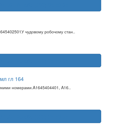
87 36 193 або (066) 65 59 651
645402501У чудовому робочому стан..
87 36 193 або (066) 65 59 651
мл гл 164
-якими номерами.A1645404401, A16..
87 36 193 або (066) 65 59 651