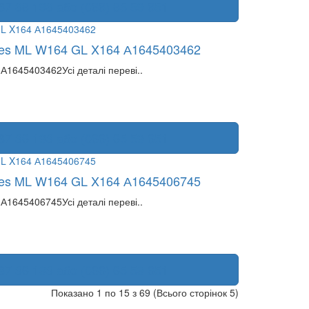
87 36 193 або (066) 65 59 651
des ML W164 GL X164 А1645403462
1645403462Усі деталі переві..
87 36 193 або (066) 65 59 651
des ML W164 GL X164 А1645406745
1645406745Усі деталі переві..
87 36 193 або (066) 65 59 651
Показано 1 по 15 з 69 (Всього сторінок 5)