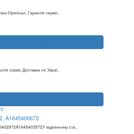
ні.Оригінал. Гарантія сервіс..
87 36 193 або (066) 65 59 651
тія сервіс.Доставка по Украї..
87 36 193 або (066) 65 59 651
2, A1645400672
402972A1645403572У відмінному ста..