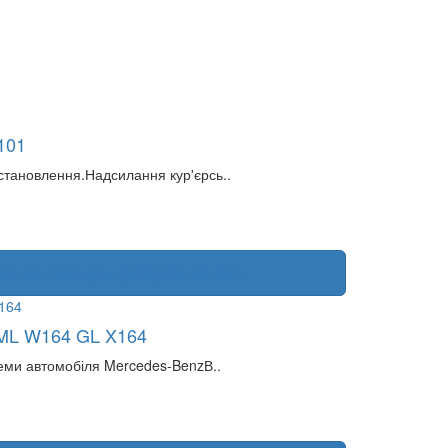
101
становлення.Надсилання кур'єрсь..
87 36 193 або (066) 65 59 651
 ML W164 GL X164
теми автомобіля Mercedes-BenzВ..