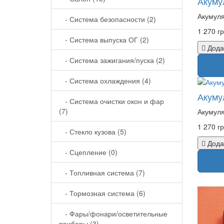
Акуму
Акумуля
- Система безопасности (2)
1 270 гр
- Система выпуска ОГ (2)
Дода
- Система зажигания/пуска (2)
- Система охлаждения (4)
Акуму
- Система очистки окон и фар
(7)
Акумуля
1 270 гр
- Стекло кузова (5)
Дода
- Сцепление (0)
- Топливная система (7)
- Тормозная система (6)
- Фары/фонари/осветительные
приборы (3)