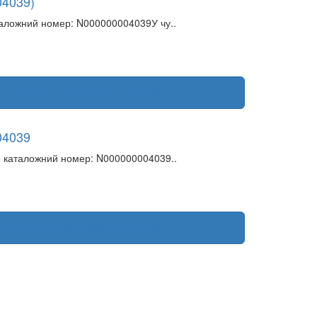
04039)
аложний номер: N000000004039У чу..
87 36 193 або (066) 65 59 651
04039
 каталожний номер: N000000004039..
87 36 193 або (066) 65 59 651