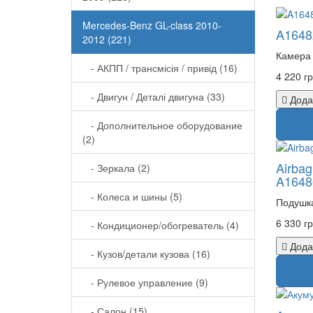
Mercedes-Benz GL-class 2010-
A1648
2012 (221)
Камера 
- АКПП / трансмісія / привід (16)
4 220 гр
- Двигун / Деталі двигуна (33)
Дода
- Дополнительное оборудование
(2)
Airba
- Зеркала (2)
A1648
- Колеса и шины (5)
Подушка
6 330 гр
- Кондиционер/обогреватель (4)
Дода
- Кузов/детали кузова (16)
- Рулевое управление (9)
- Салон (15)