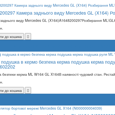
200297 Камера заднього виду Mercedes GL (X164) Р
заднього виду Mercedes GL (X164)A1648200297Розбирання ML\GLНа
н.
ти до кошика
Замовлення товару за номером телефону
(097)
g подушка в кермо безпека керма подушка керма по
602202
 безпеки керма ML W164 GL X164В наявності чудовий стан. Рестай
н.
ти до кошика
Замовлення товару за номером телефону
(097)