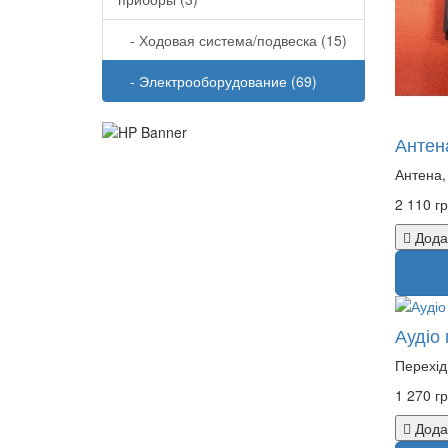
- Ходовая система/подвеска (15)
- Электрооборудование (69)
Антен
Антена,
2 110 гр
Дода
Аудіо
Перехід
1 270 гр
Дода