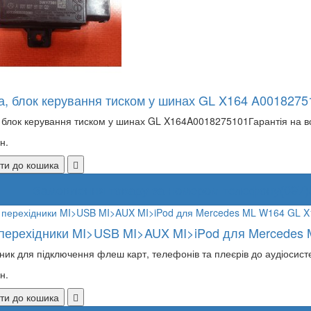
а, блок керування тиском у шинах GL X164 A0018275
 блок керування тиском у шинах GL X164A0018275101Гарантія на в
н.
ти до кошика
Замовлення товару за номером телефону
(097)
 перехідники MI>USB MI>AUX MI>iPod для Mercedes
ник для підключення флеш карт, телефонів та плеєрів до аудіосис
н.
ти до кошика