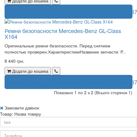
Додати до кошика
Замовлення товару за номером телефону
(097)87
Ремни безопасности Mercedes-Benz GL-Class
X164
Оригинальные ремни безопасности. Перед снятием
полностью проверен.ХарактеристикиНазвание запчасти: Р..
8 440 грн.
Додати до кошика
Замовлення товару за номером телефону
(097)87
Показано 1 по 2 з 2 (Всього сторінок 1)
Замовити дзвінок
Товар: Назва товару